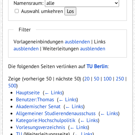
Namensraum:
Auswahl umkehren
Filter
Vorlageneinbindungen
ausblenden
| Links
ausblenden
| Weiterleitungen
ausblenden
Die folgenden Seiten verlinken auf
TU Berlin
:
Zeige (vorherige 50 | nächste 50) (
20
|
50
|
100
|
250
|
500
)
Hauptseite
‎
(
← Links
)
Benutzer:Thomas
‎
(
← Links
)
Akademischer Senat
‎
(
← Links
)
Allgemeiner Studierendenausschuss
‎
(
← Links
)
Kategorie:Hochschulpolitik
‎
(
← Links
)
Vorlesungsverzeichnis
‎
(
← Links
)
TU
(Weiterleitungsseite) ‎
(
← Links
)