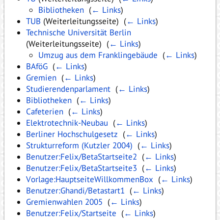
Bibliotheken
‎
(
← Links
)
TUB
(Weiterleitungsseite) ‎
(
← Links
)
Technische Universität Berlin
(Weiterleitungsseite) ‎
(
← Links
)
Umzug aus dem Franklingebäude
‎
(
← Links
)
BAföG
‎
(
← Links
)
Gremien
‎
(
← Links
)
Studierendenparlament
‎
(
← Links
)
Bibliotheken
‎
(
← Links
)
Cafeterien
‎
(
← Links
)
Elektrotechnik-Neubau
‎
(
← Links
)
Berliner Hochschulgesetz
‎
(
← Links
)
Strukturreform (Kutzler 2004)
‎
(
← Links
)
Benutzer:Felix/BetaStartseite2
‎
(
← Links
)
Benutzer:Felix/BetaStartseite3
‎
(
← Links
)
Vorlage:HauptseiteWillkommenBox
‎
(
← Links
)
Benutzer:Ghandi/Betastart1
‎
(
← Links
)
Gremienwahlen 2005
‎
(
← Links
)
Benutzer:Felix/Startseite
‎
(
← Links
)