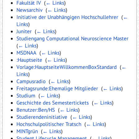
Fakultät IV
‎
(
← Links
)
Newsarchiv
‎
(
← Links
)
Initiative der Unabhängigen Hochschullehrer
‎
(
←
Links
)
Juniter
‎
(
← Links
)
Studiengang Computational Neuroscience Master
‎
(
← Links
)
MSDNAA
‎
(
← Links
)
:Hauptseite
‎
(
← Links
)
Vorlage:HauptseiteWillkommenBoxStandard
‎
(
←
Links
)
Campusradio
‎
(
← Links
)
Freitagsrunde:Ehemalige Mitglieder
‎
(
← Links
)
Studium
‎
(
← Links
)
Geschichte des Semestertickets
‎
(
← Links
)
Benutzer:Ben/HS
‎
(
← Links
)
Studierendeninitiative
‎
(
← Links
)
Hochschulpolitischer Tratsch
‎
(
← Links
)
MINTgrün
‎
(
← Links
)
Student Lifecycle Management
‎
(
← Links
)