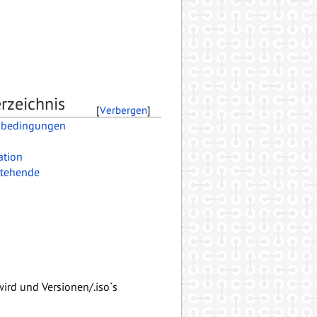
rzeichnis
[
Verbergen
]
bedingungen
ation
tehende
wird und Versionen/.iso`s