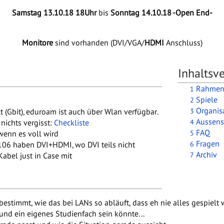
Samstag 13.10.18 18Uhr
bis
Sonntag 14.10.18 -Open End-
Monitore
sind vorhanden (DVI/VGA/
HDMI
Anschluss)
Inhaltsve
Rahmen
1
Spiele
2
Organis
3
lt (Gbit), eduroam ist auch über Wlan verfügbar.
Aussens
4
 nichts vergisst:
Checkliste
FAQ
5
wenn es voll wird
Fragen
6
06 haben DVI+HDMI, wo DVI teils nicht
Archiv
7
Kabel just in Case mit
estimmt, wie das bei LANs so abläuft, dass eh nie alles gespielt 
und ein eigenes Studienfach sein könnte...