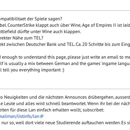
patibilitaet der Spiele sagen?
ibel. CounterStrike klappt auch über Wine, Age of Empires II ist le
attlefield dürfte unter Wine auch klappen.
irekter Nähe zum TEL?
rekt zwischen Deutscher Bank und TEL. Ca. 20 Schritte bis zum Ein
 enough to understand this page, please just write an email to me
self is usually a mix between German and the games' ingame langua
ll tell you everything important :)
 wo Neuigkeiten und die nächsten Announces drübergehen, ausse
alle Leute und alles wird schnell beantwortet. Wenn ihr bei der nä
ten für diese Lan einfach erhalten wollt, subscribet:
/mailman/listinfo/lan
nur so, weil dort viele neue Studierende auftauchen werden. Es s