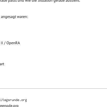
rade passt und wie die Situation gerade aussieht.
AN angesagt waren:
r II / OpenRA
art
reenode.org