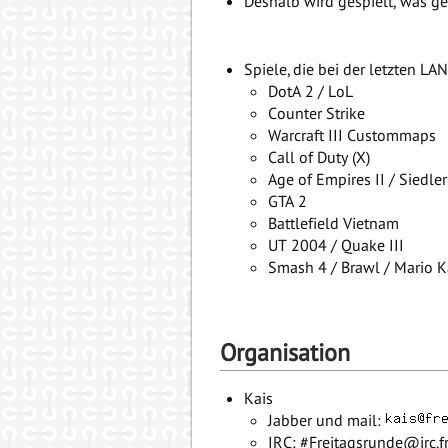
Deshalb wird gespielt, was ge
Spiele, die bei der letzten L
DotA 2 / LoL
Counter Strike
Warcraft III Custommaps
Call of Duty (X)
Age of Empires II / Siedle
GTA 2
Battlefield Vietnam
UT 2004 / Quake III
Smash 4 / Brawl / Mario K
Organisation
Kais
Jabber und mail:
IRC: #Freitagsrunde@irc.f