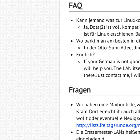
FAQ
Kann jemand was zur Linuxkom
Ja, Dota(2) ist voll kompat
ist für Linux erschienen, B
Wo parkt man am besten in d
In der Otto-Suhr-Allee, di
English?
If your German is not good
will help you. The LAN it
there. Just contact me, I wi
Fragen
Wir haben eine Mailingliste,
Kram. Dort erreicht ihr auch 
wollt oder eventuelle Neuigkei
http://lists.freitagsrunde.org
Die Erstsemester-LANs heißen 
eingeladen ;)