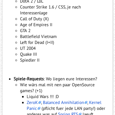
DotA 2 / LoL
Counter Strike 1.6 / CSS, je nach
Interessenlage
Call of Duty (X)
Age of Empires II
GTA 2
Battlefield Vietnam
Left for Dead (I+II)
UT 2004
Quake III
Spiedler II
Spiele-Requests
: Wo liegen eure Interessen?
Wie wärs mal mit nen paar OpenSource
games? (+1)
Liquid Wars !!! :D
ZeroK
,
Balanced Annihilation
,
Kernel
Panic
(pflicht fuer jede LAN party!) oder
anderes was auf
Spring RTS
laeuft.