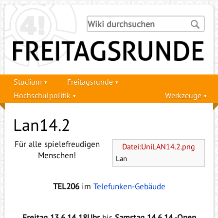
Studium
Freitagsrunde
Hochschulpolitik
Werkzeuge
Lan14.2
Für alle spielefreudigen
Datei:UniLAN14.2.png
Menschen!
Lan
TEL206
im
Telefunken-Gebäude
Freitag 13.6.14 18Uhr
bis
Samstag 14.6.14 -Open