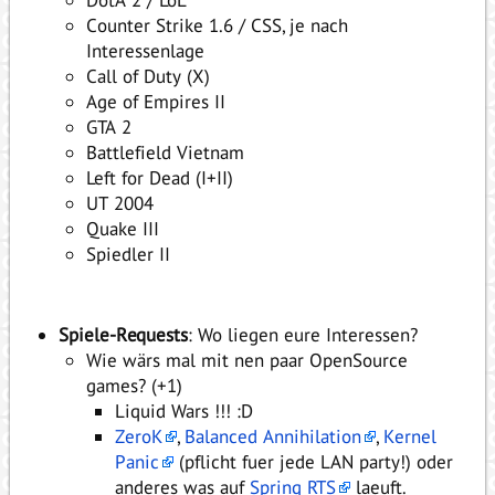
DotA 2 / LoL
Counter Strike 1.6 / CSS, je nach
Interessenlage
Call of Duty (X)
Age of Empires II
GTA 2
Battlefield Vietnam
Left for Dead (I+II)
UT 2004
Quake III
Spiedler II
Spiele-Requests
: Wo liegen eure Interessen?
Wie wärs mal mit nen paar OpenSource
games? (+1)
Liquid Wars !!! :D
ZeroK
,
Balanced Annihilation
,
Kernel
Panic
(pflicht fuer jede LAN party!) oder
anderes was auf
Spring RTS
laeuft.