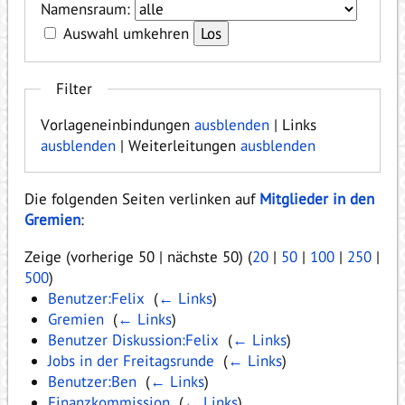
Namensraum:
Auswahl umkehren
Filter
Vorlageneinbindungen
ausblenden
| Links
ausblenden
| Weiterleitungen
ausblenden
Die folgenden Seiten verlinken auf
Mitglieder in den
Gremien
:
Zeige (vorherige 50 | nächste 50) (
20
|
50
|
100
|
250
|
500
)
Benutzer:Felix
‎
(
← Links
)
Gremien
‎
(
← Links
)
Benutzer Diskussion:Felix
‎
(
← Links
)
Jobs in der Freitagsrunde
‎
(
← Links
)
Benutzer:Ben
‎
(
← Links
)
Finanzkommission
‎
(
← Links
)