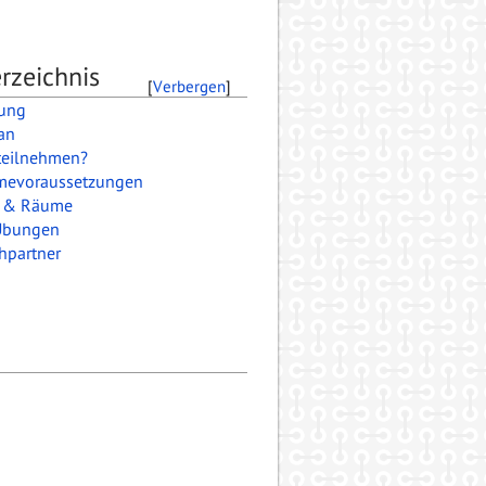
rzeichnis
[
Verbergen
]
ung
an
teilnehmen?
mevoraussetzungen
e & Räume
Übungen
hpartner