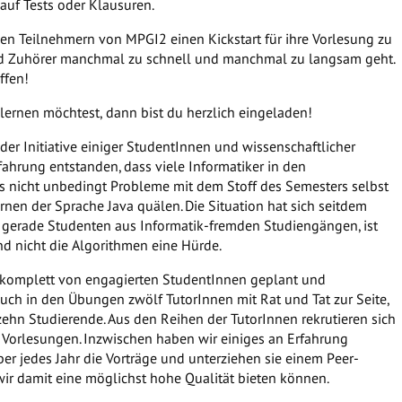
auf Tests oder Klausuren.
en Teilnehmern von MPGI2 einen Kickstart für ihre Vorlesung zu
nd Zuhörer manchmal zu schnell und manchmal zu langsam geht.
ffen!
lernen möchtest, dann bist du herzlich eingeladen!
der Initiative einiger StudentInnen und wissenschaftlicher
rfahrung entstanden, dass viele Informatiker in den
 nicht unbedingt Probleme mit dem Stoff des Semesters selbst
rnen der Sprache Java quälen. Die Situation hat sich seitdem
, gerade Studenten aus Informatik-fremden Studiengängen, ist
d nicht die Algorithmen eine Hürde.
r komplett von engagierten StudentInnen geplant und
uch in den Übungen zwölf TutorInnen mit Rat und Tat zur Seite,
s zehn Studierende. Aus den Reihen der TutorInnen rekrutieren sich
 Vorlesungen. Inzwischen haben wir einiges an Erfahrung
r jedes Jahr die Vorträge und unterziehen sie einem Peer-
 wir damit eine möglichst hohe Qualität bieten können.