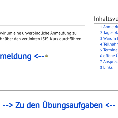
Inhaltsve
Anmeld
1
Tagespl
2
n wir um eine unverbindliche Anmeldung zu
Warum 
3
r über den verlinkten ISIS-Kurs durchführen.
Teilnah
4
Termin
5
nmeldung <--
offene 
6
Ansprec
7
Links
8
--> Zu den Übungsaufgaben <--