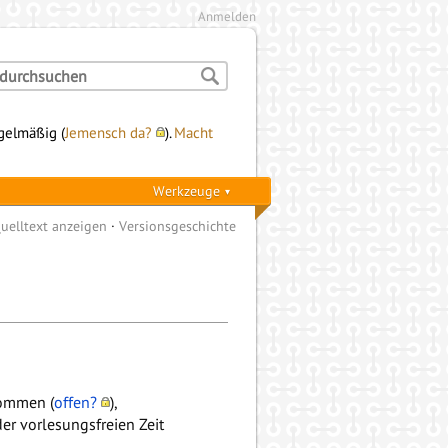
Anmelden
egelmäßig (
Jemensch da?
).
Macht
Werkzeuge
uelltext anzeigen
Versionsgeschichte
ommen (
offen?
),
der vorlesungsfreien Zeit