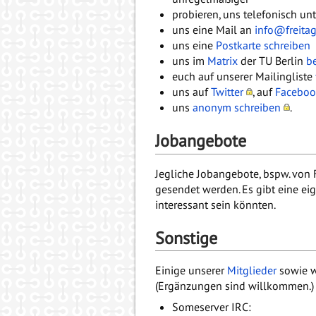
probieren, uns telefonisch un
uns eine Mail an
info@freita
uns eine
Postkarte schreiben
uns im
Matrix
der TU Berlin
b
euch auf unserer Mailingliste
uns auf
Twitter
, auf
Faceboo
uns
anonym schreiben
.
Jobangebote
Jegliche Jobangebote, bspw. von F
gesendet werden. Es gibt eine eig
interessant sein könnten.
Sonstige
Einige unserer
Mitglieder
sowie w
(Ergänzungen sind willkommen.)
Someserver IRC: