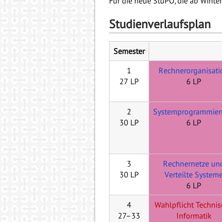
Für die neue StuPO, die ab Winte
Studienverlaufsplan
Semester
1
Rechnerorganisati
27 LP
6 LP
2
Systemprogrammie
30 LP
6 LP
3
Rechnernetze un
30 LP
Verteilte System
6 LP
4
Wahlpflicht Techni
27–33
Informatik