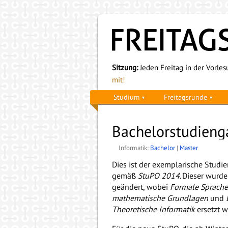
Sitzung:
Jeden Freitag in der Vorlesu
mit!
Studium
Freitagsrunde
Bachelorstudieng
Informatik:
Bachelor
|
Master
Dies ist der exemplarische Studi
gemäß
StuPO 2014
. Dieser wur
geändert, wobei
Formale Sprach
mathematische Grundlagen
und
Theoretische Informatik
ersetzt w