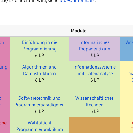
r 26/27 eingeführt wird, siehe
StuPO Informatik
.
Module
on
Einführung in die
Informatisches
Ana
Programmierung
Propädeutikum
6 LP
3 LP
rung
Algorithmen und
Informationssysteme
Datenstrukturen
und Datenanalyse
ma
6 LP
6 LP
d
Softwaretechnik und
Wissenschaftliches
e
Programmierparadigmen
Rechnen
6 LP
6 LP
sche
Wahlpflicht
Programmierpraktikum
T