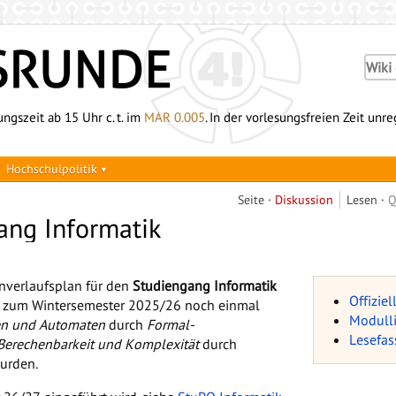
ngszeit ab 15 Uhr c. t. im
MAR 0.005
. In der vorlesungsfreien Zeit unr
Hochschulpolitik
Seite
Diskussion
Lesen
Q
ang Informatik
enverlaufsplan für den
Studiengang Informatik
Offizie
de zum Wintersemester 2025/26 noch einmal
Modulli
en und Automaten
durch
Formal-
Lesefa
Berechenbarkeit und Komplexität
durch
urden.