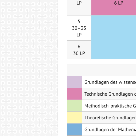
LP
6 LP
5
30–33
LP
6
30 LP
Grundlagen des wissensch
Technische Grundlagen d
Methodisch-praktische G
Theoretische Grundlagen
Grundlagen der Mathema