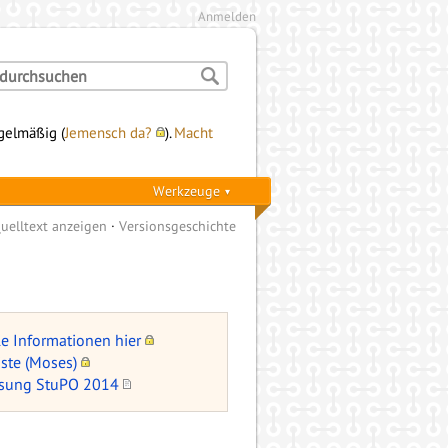
Anmelden
egelmäßig (
Jemensch da?
).
Macht
Werkzeuge
uelltext anzeigen
Versionsgeschichte
lle Informationen hier
ste (Moses)
ssung StuPO 2014