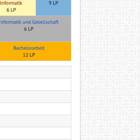
Informatik
9 LP
6 LP
Informatik und Gesellschaft
6 LP
Bachelorarbeit
12 LP