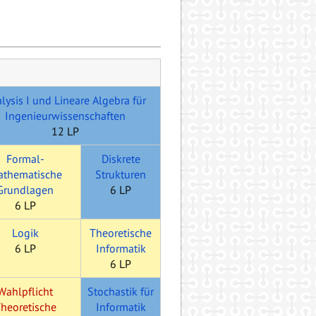
lysis I und Lineare Algebra für
Ingenieurwissenschaften
12 LP
Formal-
Diskrete
thematische
Strukturen
Grundlagen
6 LP
6 LP
Logik
Theoretische
6 LP
Informatik
6 LP
Wahlpflicht
Stochastik für
heoretische
Informatik