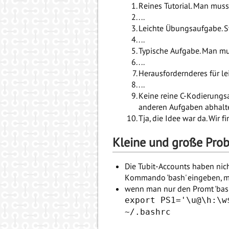
Reines Tutorial. Man muss
...
Leichte Übungsaufgabe. St
...
Typische Aufgabe. Man mu
...
Herausfordernderes für lei
...
Keine reine C-Kodierungs
anderen Aufgaben abhalt
Tja, die Idee war da. Wir 
Kleine und große Pro
Die Tubit-Accounts haben nich
Kommando 'bash' eingeben, ma
wenn man nur den Promt 'bash
export PS1='\u@\h:\w
~/.bashrc