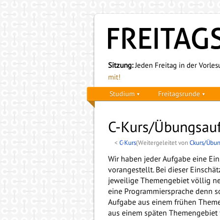
Sitzung:
Jeden Freitag in der Vorlesu
mit!
Studium
Freitagsrunde
C-Kurs/Übungsau
<
C-Kurs
(Weitergeleitet von
Ckurs/Übu
Wir haben jeder Aufgabe eine Ein
vorangestellt. Bei dieser Einsch
jeweilige Themengebiet völlig ne
eine Programmiersprache denn so
Aufgabe aus einem frühen Themen
aus einem späten Themengebiet fü