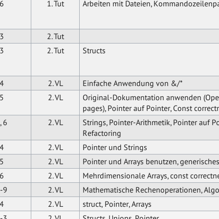
6
1. Tut
Arbeiten mit Dateien, Kommandozeilenp
3
2. Tut
3
2. Tut
Structs
4
2. VL
Einfache Anwendung von &/*
5
2. VL
Original-Dokumentation anwenden (Op
pages), Pointer auf Pointer, Const correct
, 6
2. VL
Strings, Pointer-Arithmetik, Pointer auf Po
Refactoring
4
2. VL
Pointer und Strings
5
2. VL
Pointer und Arrays benutzen, generische
6
2. VL
Mehrdimensionale Arrays, const correctn
-9
2. VL
Mathematische Rechenoperationen, Algo
4
2. VL
struct, Pointer, Arrays
-3
2. VL
Structs, Unions, Pointer