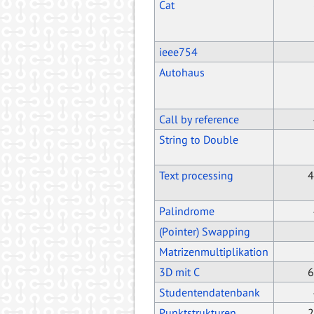
Cat
ieee754
Autohaus
Call by reference
String to Double
Text processing
4
Palindrome
(Pointer) Swapping
Matrizenmultiplikation
3D mit C
6
Studentendatenbank
Punktstrukturen
2