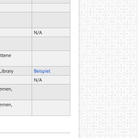
N/A
ittene
Library
Beispiel
N/A
ernen,
ernen,