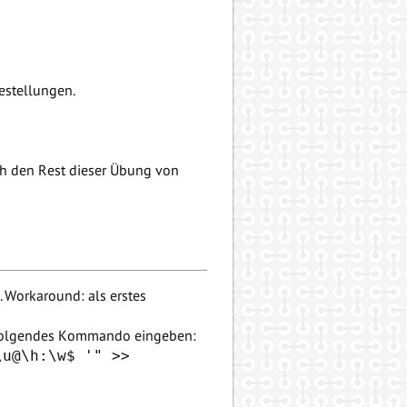
estellungen.
ch den Rest dieser Übung von
. Workaround: als erstes
t, folgendes Kommando eingeben:
\u@\h:\w$ '" >>