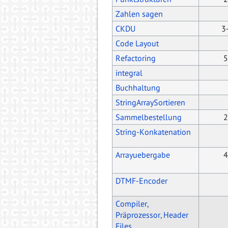
Zahlen sagen
CKDU
3
Code Layout
Refactoring
5
integral
Buchhaltung
StringArraySortieren
Sammelbestellung
2
String-Konkatenation
Arrayuebergabe
4
DTMF-Encoder
Compiler,
Präprozessor, Header
Files