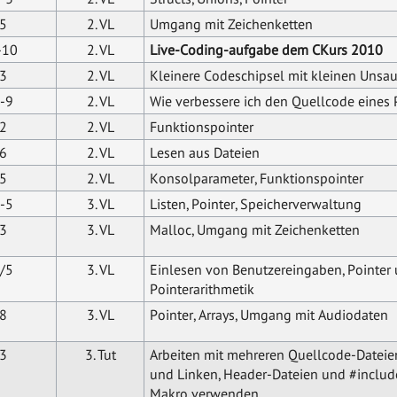
5
2. VL
Umgang mit Zeichenketten
-10
2. VL
Live-Coding-aufgabe dem CKurs 2010
3
2. VL
Kleinere Codeschipsel mit kleinen Unsa
-9
2. VL
Wie verbessere ich den Quellcode eines
2
2. VL
Funktionspointer
6
2. VL
Lesen aus Dateien
5
2. VL
Konsolparameter, Funktionspointer
-5
3. VL
Listen, Pointer, Speicherverwaltung
3
3. VL
Malloc, Umgang mit Zeichenketten
/5
3. VL
Einlesen von Benutzereingaben, Pointer
Pointerarithmetik
8
3. VL
Pointer, Arrays, Umgang mit Audiodaten
3
3. Tut
Arbeiten mit mehreren Quellcode-Dateie
und Linken, Header-Dateien und #includ
Makro verwenden