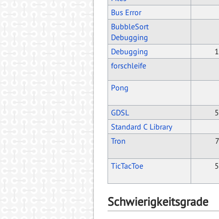
Bus Error
BubbleSort
Debugging
Debugging
1
forschleife
Pong
GDSL
5
Standard C Library
Tron
7
TicTacToe
5
Schwierigkeitsgrade