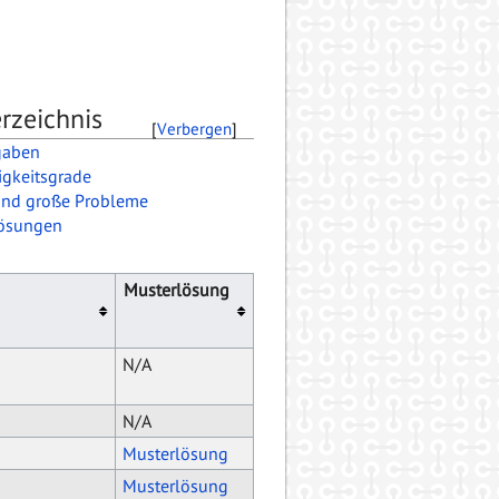
rzeichnis
[
Verbergen
]
gaben
igkeitsgrade
und große Probleme
ösungen
Musterlösung
N/A
N/A
Musterlösung
Musterlösung