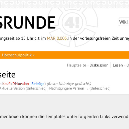
ngszeit ab 15 Uhr c. t. im
MAR 0.005
. In der vorlesungsfreien Zeit unr
Hochschulpolitik
Hauptseite
Diskussion
Lesen
Q
seite
on
Kaufi
(
Diskussion
|
Beiträge
)
(Reste Unirallye gelöscht.)
Aktuelle Version (Unterschied) | Nächstjüngere Version → (Unterschied)
menboxen können die Templates unter folgenden Links verwend