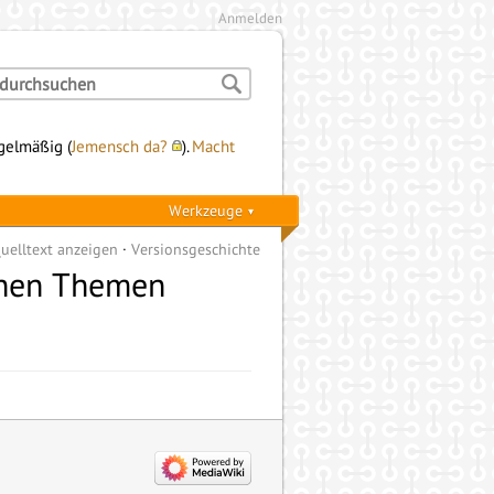
Anmelden
egelmäßig (
Jemensch da?
).
Macht
Werkzeuge
uelltext anzeigen
Versionsgeschichte
enen Themen