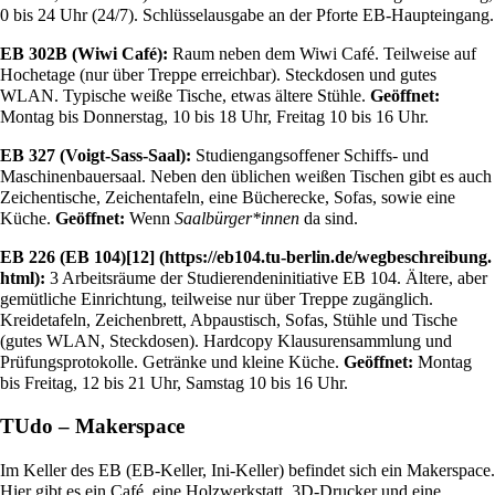
0 bis 24 Uhr (24/7). Schlüsselausgabe an der Pforte EB-Haupteingang.
EB 302B (Wiwi Café):
Raum neben dem Wiwi Café. Teilweise auf
Hochetage (nur über Treppe erreichbar). Steckdosen und gutes
WLAN. Typische weiße Tische, etwas ältere Stühle.
Geöffnet:
Montag bis Donnerstag, 10 bis 18 Uhr, Freitag 10 bis 16 Uhr.
EB 327 (Voigt-Sass-Saal):
Studiengangsoffener Schiffs- und
Maschinenbauersaal. Neben den üblichen weißen Tischen gibt es auch
Zeichentische, Zeichentafeln, eine Bücherecke, Sofas, sowie eine
Küche.
Geöffnet:
Wenn
Saalbürger*innen
da sind.
EB 226 (EB 104)
[12]
:
3 Arbeitsräume der Studierendeninitiative EB 104. Ältere, aber
gemütliche Einrichtung, teilweise nur über Treppe zugänglich.
Kreidetafeln, Zeichenbrett, Abpaustisch, Sofas, Stühle und Tische
(gutes WLAN, Steckdosen). Hardcopy Klausurensammlung und
Prüfungsprotokolle. Getränke und kleine Küche.
Geöffnet:
Montag
bis Freitag, 12 bis 21 Uhr, Samstag 10 bis 16 Uhr.
TUdo – Makerspace
Im Keller des EB (EB-Keller, Ini-Keller) befindet sich ein Makerspace.
Hier gibt es ein Café, eine Holzwerkstatt, 3D-Drucker und eine