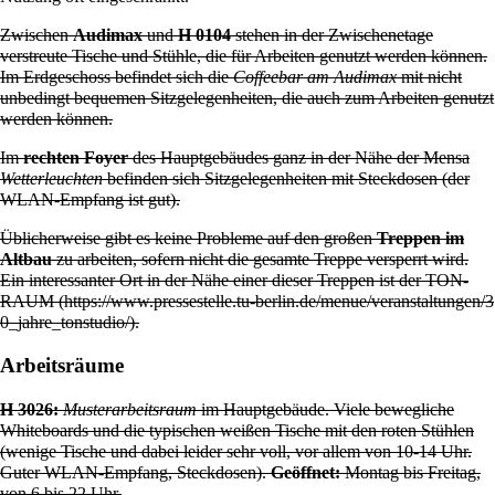
Zwischen
Audimax
und
H 0104
stehen in der Zwischenetage
verstreute Tische und Stühle, die für Arbeiten genutzt werden können.
Im Erdgeschoss befindet sich die
Coffeebar am Audimax
mit nicht
unbedingt bequemen Sitzgelegenheiten, die auch zum Arbeiten genutzt
werden können.
Im
rechten Foyer
des Hauptgebäudes ganz in der Nähe der Mensa
Wetterleuchten
befinden sich Sitzgelegenheiten mit Steckdosen (der
WLAN-Empfang ist gut).
Üblicherweise gibt es keine Probleme auf den großen
Treppen im
Altbau
zu arbeiten, sofern nicht die gesamte Treppe versperrt wird.
Ein interessanter Ort in der Nähe einer dieser Treppen ist der
TON-
RAUM
.
Arbeitsräume
H 3026:
Musterarbeitsraum
im Hauptgebäude. Viele bewegliche
Whiteboards und die typischen weißen Tische mit den roten Stühlen
(wenige Tische und dabei leider sehr voll, vor allem von 10-14 Uhr.
Guter WLAN-Empfang, Steckdosen).
Geöffnet:
Montag bis Freitag,
von 6 bis 22 Uhr.