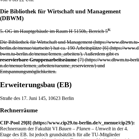
Die Bibliothek für Wirtschaft und Management
(DBWM)
K
5. OG im Hauptgebäude im Raum H 5150b, Bereich 5
Die Bibliothek für Wirtschaft und Management
hat ca. 190 Arbeitsplätze
[6]
. Außerdem gibt es
reservierbare Gruppenarbeitsräume
[7]
und
Entspannungsmöglichkeiten.
Erweiterungsbau (EB)
Straße des 17. Juni 145, 10623 Berlin
Rechnerräume
CIP-Pool 29
[8]
:
Rechnerraum der Fakultät VI
Bauen – Planen – Umwelt
in der 4.
Etage des EB. Ist jedoch grundsätzlich für alle TU-Mitglieder