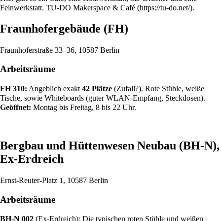
Feinwerkstatt.
TU-DO Makerspace & Café
.
Fraunhofergebäude (FH)
Fraunhoferstraße 33–36, 10587 Berlin
Arbeitsräume
FH 310:
Angeblich exakt
42 Plätze
(Zufall?). Rote Stühle, weiße
Tische, sowie Whiteboards (guter WLAN-Empfang, Steckdosen).
Geöffnet:
Montag bis Freitag, 8 bis 22 Uhr.
Bergbau und Hüttenwesen Neubau (BH-N),
Ex-Erdreich
Ernst-Reuter-Platz 1, 10587 Berlin
Arbeitsräume
BH-N 002
(Ex-Erdreich): Die typischen roten Stühle und weißen