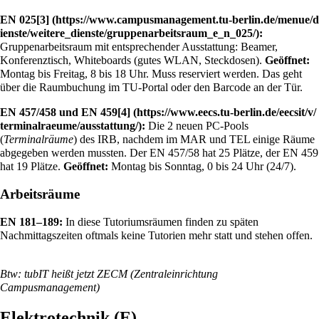
EN 025
[3]
:
Gruppenarbeitsraum mit entsprechender Ausstattung: Beamer,
Konferenztisch, Whiteboards (gutes WLAN, Steckdosen).
Geöffnet:
Montag bis Freitag, 8 bis 18 Uhr. Muss reserviert werden. Das geht
über die Raumbuchung im TU-Portal oder den Barcode an der Tür.
EN 457/458 und EN 459
[4]
:
Die 2 neuen PC-Pools
(
Terminalräume
) des IRB, nachdem im MAR und TEL einige Räume
abgegeben werden mussten. Der EN 457/58 hat 25 Plätze, der EN 459
hat 19 Plätze.
Geöffnet:
Montag bis Sonntag, 0 bis 24 Uhr (24/7).
Arbeitsräume
EN 181–189:
In diese Tutoriumsräumen finden zu späten
Nachmittagszeiten oftmals keine Tutorien mehr statt und stehen offen.
Btw: tubIT heißt jetzt ZECM (Zentraleinrichtung
Campusmanagement)
Elektrotechnik (E)