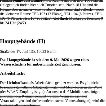
:
PC-Räume mit weit über 100 Plätzen.
Gelegentlich finden hier auch Tutorien statt. Nach 18 Uhr sind die
Räume aber normalerweise nutzbar. Angrenzend sind außerdem noch
die kleineren Räume TEL 103 (12 Plätze), TEL 104 (6 Plätze), TEL
105 (6 Plätze), TEL 107 (6 Plätze).
Geöffnet:
Montag bis Sonntag, 0
bis 24 Uhr (24/7).
Hauptgebäude (H)
Straße des 17. Juni 135, 10623 Berlin
Das Hauptgebäude ist seit dem 9. Mai 2026 wegen eines
Wasserschadens für unbestimmte Zeit geschlossen.
Arbeitsfläche
Der
Lichthof
kann als Arbeitsfläche genutzt werden. Es gibt nicht
besonders gemütliche Sitzgelegenheiten mit Steckdosen in der Wand
(der WLAN-Empfang ist gut). Ansonsten darf Mobiliar aus einigen
angrenzenden Räumen genutzt werden. Wenn im Lichthof
Veranstaltungen sind (insbesondere externe Veranstaltungen), wird die
Nutzung oft eingeschränkt.