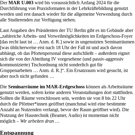
Der
MAR U.003
wird bis voraussichtlich Anfang 2024 für die
Durchführung von Praxisformaten in der Lehrkräftebildung genutzt
werden und erst danach wieder für die allgemeine Verwendung durch
alle Studierenden zur Verfügung stehen.
Laut Angaben des Präsidenten der TU Berlin gibt es im Gebäude aber
„zahlreiche Arbeits- und Verweilmöglichkeiten im Erdgeschoss-Foyer
[das recht laut ist … Anm. d. R.] sowie in ungenutzten Seminarräumen
[was üblicherweise erst nach 18 Uhr der Fall ist und auch davon
abhängt, ob das Pfortenpersonal diese aufschließt – außerdem eignet
sich die von der Abteilung IV vorgesehene (und passiv-aggressiv
kommunizierte) Tischordnung nicht sonderlich gut für
Gruppenarbeiten … Anm. d. R.]“. Ein Ersatzraum wird gesucht, ist
aber noch nicht gefunden …
Die
Seminarräume im MAR-Erdgeschoss
können als Arbeitsräume
genutzt werden, sofern keine anderen Veranstaltungen dort stattfinden.
Sollten die Räume verschlossen sein, werden sie von 8 bis 22 Uhr
durch die Pförtner*innen geöffnet (manchmal wird eine bestimmte
Anzahl an Nutzenden verlangt, bevor der Raum geöffnet wird). Die
Nutzung der Haustechnik (Beamer, Audio) ist momentan nicht
möglich –
Wir arbeiten dran …
Entspannung