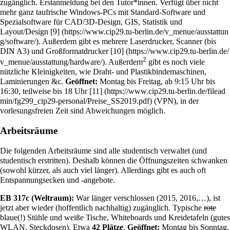
zugänglich. Erstanmeldung bei den Tutor*innen. Verfügt über nicht
mehr ganz taufrische Windows-PCs mit Standard-Software und
Spezialsoftware für CAD/3D-Design, GIS, Statistik und
Layout/Design
[9]
. Außerdem gibt es mehrere Laserdrucker, Scanner (bis
DIN A3) und Großformatdrucker
[10]
2
. Außerdem
gibt es noch viele
nützliche Kleinigkeiten, wie Draht- und Plastikbindemaschinen,
Laminierungen &c.
Geöffnet:
Montag bis Freitag, ab 9:15 Uhr bis
16:30, teilweise bis 18 Uhr
[11]
(
VPN
), in der
vorlesungsfreien Zeit sind Abweichungen möglich.
Arbeitsräume
Die folgenden Arbeitsräume sind alle studentisch verwaltet (und
studentisch erstritten). Deshalb können die Öffnungszeiten schwanken
(sowohl kürzer, als auch viel länger). Allerdings gibt es auch oft
Entspannungsecken und -angebote.
EB 317c (Weltraum):
War länger verschlossen (2015, 2016,…), ist
jetzt aber wieder (hoffentlich nachhaltig) zugänglich. Typische
rote
blaue(!) Stühle und weiße Tische, Whiteboards und Kreidetafeln (gutes
WLAN, Steckdosen). Etwa
42 Plätze
.
Geöffnet:
Montag bis Sonntag,