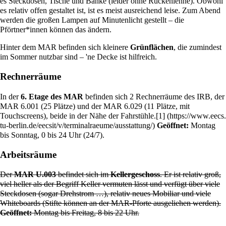
es Steckdosen, Tische und Bänke (leider ohne Rückenlehne). Obwohl
es relativ offen gestaltet ist, ist es meist ausreichend leise. Zum Abend
werden die großen Lampen auf Minutenlicht gestellt – die
Pförtner*innen können das ändern.
Hinter dem MAR befinden sich kleinere
Grünflächen
, die zumindest
im Sommer nutzbar sind – 'ne Decke ist hilfreich.
Rechnerräume
In der
6. Etage des MAR
befinden sich 2 Rechnerräume des
IRB
, der
MAR 6.001 (25 Plätze) und der MAR 6.029 (11 Plätze, mit
Touchscreens), beide in der Nähe der Fahrstühle.
[1]
Geöffnet:
Montag
bis Sonntag, 0 bis 24 Uhr (24/7).
Arbeitsräume
Der
MAR U.003
befindet sich im
Kellergeschoss
. Er ist relativ groß,
viel heller als der Begriff Keller vermuten lässt und verfügt über viele
Steckdosen (sogar Drehstrom …), relativ neues Mobiliar und viele
Whiteboards (Stifte können an der MAR-Pforte ausgeliehen werden).
Geöffnet:
Montag bis Freitag, 8 bis 22 Uhr.