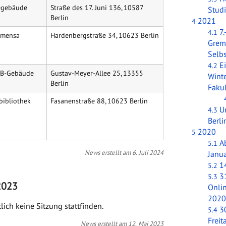
egebäude
Straße des 17. Juni 136, 10587
Stud
Berlin
2021
4
7
4.1
tmensa
Hardenbergstraße 34, 10623 Berlin
Grem
Selbs
E
4.2
IB-Gebäude
Gustav-Meyer-Allee 25, 13355
Wint
Berlin
Fakul
bibliothek
Fasanenstraße 88, 10623 Berlin
U
4.3
Berli
2020
5
A
5.1
News erstellt am 6. Juli 2024
Janua
14
5.2
3
5.3
2023
Onli
2020
lich keine Sitzung stattfinden.
30
5.4
Freit
News erstellt am 12. Mai 2023