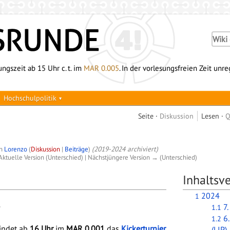
ngszeit ab 15 Uhr c. t. im
MAR 0.005
. In der vorlesungsfreien Zeit unr
Hochschulpolitik
Seite
Diskussion
Lesen
Q
on
Lorenzo
(
Diskussion
|
Beiträge
)
(2019-2024 archiviert)
Aktuelle Version (Unterschied) | Nächstjüngere Version → (Unterschied)
Inhaltsve
2024
1
7
1.1
6
1.2
indet ab
16 Uhr
im
MAR 0.001
das
Kickerturnier
(LIP)