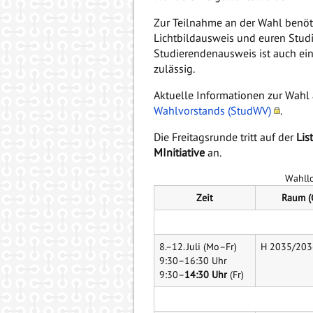
Zur Teilnahme an der Wahl benöti
Lichtbildausweis und euren Stu
Studierendenausweis ist auch ei
zulässig.
Aktuelle Informationen zur Wahl
Wahlvorstands (StudWV)
.
Die Freitagsrunde tritt auf der
Lis
MInitiative
an.
Wahll
Zeit
Raum (
8.–12. Juli (Mo–Fr)
H 2035/203
9:30–16:30 Uhr
9:30–
14:30 Uhr
(Fr)