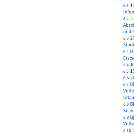
1
6.1
Info
5
6.2
Absch
und 
2
6.3
Stud
H
6.4
Erst
stude
1
6.5
2
6.6
B
6.7
Vorl
Urla
B
6.8
Seme
U
6.9
Voll
6.10