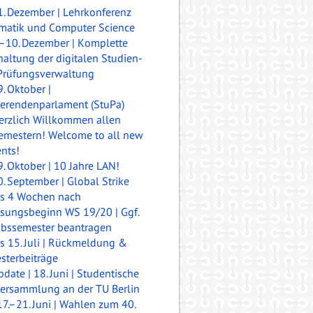
1. Dezember | Lehrkonferenz
rmatik und Computer Science
.–10. Dezember | Komplette
altung der digitalen Studien-
Prüfungsverwaltung
9. Oktober |
ierendenparlament (StuPa)
erzlich Willkommen allen
semestern! Welcome to all new
nts!
9. Oktober | 10 Jahre LAN!
0. September | Global Strike
is 4 Wochen nach
esungsbeginn WS 19/20 | Ggf.
ubssemester beantragen
is 15. Juli | Rückmeldung &
sterbeiträge
pdate | 18. Juni | Studentische
versammlung an der TU Berlin
17.–21. Juni | Wahlen zum 40.