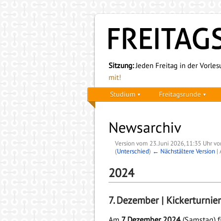
Sitzung:
Jeden Freitag in der Vorlesu
mit!
Studium
Freitagsrunde
Newsarchiv
Version vom 23. Juni 2026, 11:35 Uhr v
(
Unterschied
)
← Nächstältere Version
| 
2024
7. Dezember | Kickerturnier
Am
7. Dezember 2024
(Samstag) f