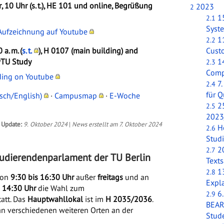
r, 10 Uhr (s. t.), HE 101 und online, Begrüßung
2023
2
1
2.1
Syste
Aufzeichnung auf Youtube
1
2.2
 a. m. (
s. t.
), H 0107 (main building) and
Cust
wTU Study
1
2.3
Comp
ding on Youtube
7
2.4
für 
sch/English)
·
Campusmap
·
E-Woche
2
2.5
2023
Update:
9. Oktober 2024
|
News erstellt am 7. Oktober 2024
H
2.6
Stud
2
2.7
 Studierendenparlament der TU Berlin
Texts
13
2.8
von
9:30 bis 16:30 Uhr
außer
freitags
und an
Expl
s 14:30 Uhr
die Wahl zum
6.
2.9
att. Das
Hauptwahllokal
ist im
H 2035/2036
.
BEAR
n verschiedenen weiteren Orten an der
Stud