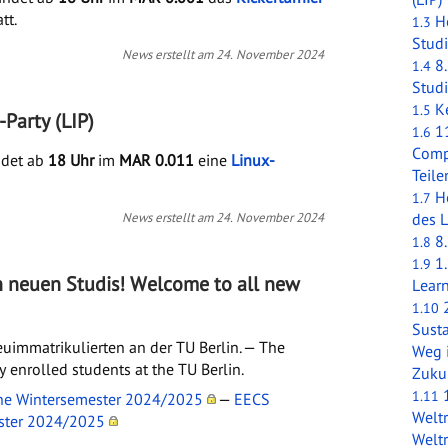
tt.
H
1.3
Stud
News erstellt am 24. November 2024
8.
1.4
Stud
K
1.5
-Party (LIP)
1
1.6
Compu
indet ab
18 Uhr
im
MAR 0.011
eine
Linux-
Teile
H
1.7
News erstellt am 24. November 2024
des 
8.
1.8
1
1.9
n neuen Studis!
Welcome to all new
Lear
1.10
Sust
uimmatrikulierten an der TU Berlin. —
The
Weg i
 enrolled students at the TU Berlin.
Zuku
1.11
che Wintersemester 2024/2025
—
EECS
Welt
ester 2024/2025
Welt