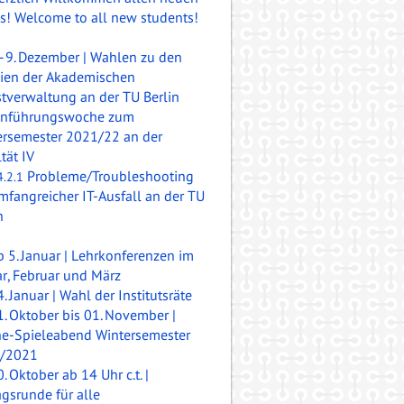
is!
Welcome to all new students!
.–9. Dezember | Wahlen zu den
ien der Akademischen
tverwaltung an der TU Berlin
inführungswoche zum
ersemester 2021/22 an der
tät IV
Probleme/
Troubleshooting
4.2.1
mfangreicher IT-Ausfall an der TU
n
b 5. Januar | Lehrkonferenzen im
r, Februar und März
. Januar | Wahl der Institutsräte
1. Oktober bis 01. November |
ne-Spieleabend Wintersemester
/2021
. Oktober ab 14 Uhr c.t. |
agsrunde für alle