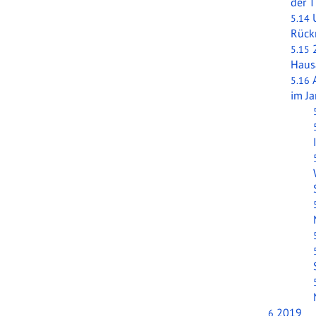
der T
5.14
Rück
5.15
Haus
5.16
im J
2019
6