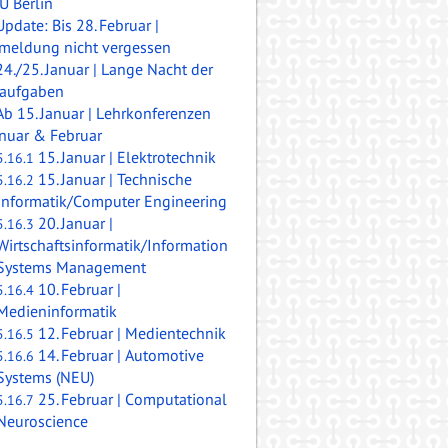
U Berlin
Update: Bis 28. Februar |
meldung nicht vergessen
24./25. Januar | Lange Nacht der
aufgaben
Ab 15. Januar | Lehrkonferenzen
anuar & Februar
15. Januar | Elektrotechnik
5.16.1
15. Januar | Technische
5.16.2
Informatik/Computer Engineering
20. Januar |
5.16.3
Wirtschaftsinformatik/Information
Systems Management
10. Februar |
5.16.4
Medieninformatik
12. Februar | Medientechnik
5.16.5
14. Februar | Automotive
5.16.6
Systems (NEU)
25. Februar | Computational
5.16.7
Neuroscience