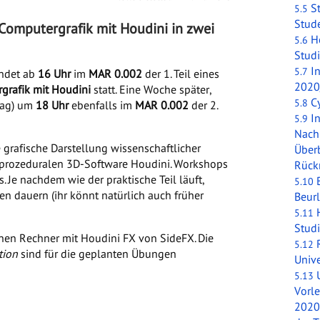
S
5.5
Stud
 Computergrafik mit Houdini in zwei
H
5.6
Stud
I
5.7
indet ab
16 Uhr
im
MAR 0.002
der 1. Teil eines
2020
grafik mit Houdini
statt. Eine Woche später,
C
5.8
tag) um
18 Uhr
ebenfalls im
MAR 0.002
der 2.
I
5.9
Nach
grafische Darstellung wissenschaftlicher
Überb
 prozeduralen 3D-Software Houdini. Workshops
Rück
. Je nachdem wie der praktische Teil läuft,
5.10
 dauern (ihr könnt natürlich auch früher
Beur
5.11
Stud
nen Rechner mit Houdini FX von SideFX. Die
5.12
tion
sind für die geplanten Übungen
Unive
5.13
Vorl
2020