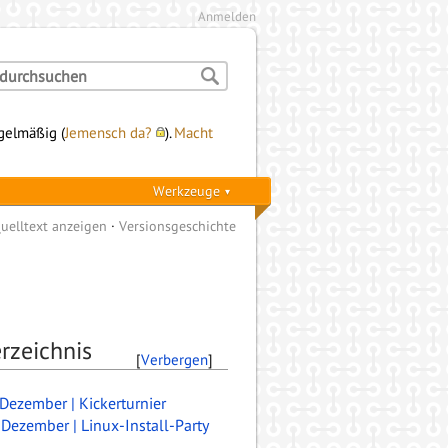
Anmelden
egelmäßig (
Jemensch da?
).
Macht
Werkzeuge
uelltext anzeigen
Versionsgeschichte
rzeichnis
[
Verbergen
]
. Dezember | Kickerturnier
. Dezember | Linux-Install-Party