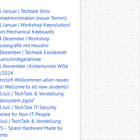
5. Januar | Techtalk Unix-
madministration (neuer Termin)
1. Januar | Workshop Keyvolution!
om Mechanical Keyboards
4. Dezember | Workshop
utergrafik mit Houdini
. Dezember | Techtalk Exoskelett
Querschnittgelähmte
5. November | Kickerturnier WiSe
/2024
erzlich Willkommen allen neuen
is!
Welcome to all new students!
0. Juli | TechTalk & Vorstellung
atzsystem „typst“
. Juli | TechTalk IT-Security
ained for Non-IT People
 Juli | TechTalk & Vorstellung
S – Space Hardware Made by
ents