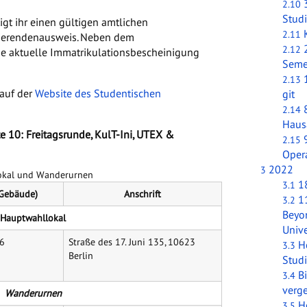
2.10
Stud
gt ihr einen gültigen amtlichen
2.11
dierendenausweis. Neben dem
2.12
ne aktuelle Immatrikulationsbescheinigung
Seme
2.13
 auf der
Website des Studentischen
git
2.14
Haus
te 10: Freitagsrunde, KulT-Ini, UTEX &
2.15
Oper
2022
3
okal und Wanderurnen
1
3.1
Gebäude)
Anschrift
11
3.2
Beyo
Hauptwahllokal
Unive
6
Straße des 17. Juni 135, 10623
H
3.3
Berlin
Stud
B
3.4
verg
Wanderurnen
H
3.5