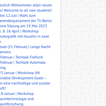
erzlich Willkommen allen neuen
is!
Welcome to all new students!
 bis 12. Juli | Wahl zum
ierendenparlament der TU Berlin
eine Sitzung am 19. Mai 2023
1. & 18. April | Workshop
tergrafik mit Houdini in zwei
n
eute (15. Februar) | Lange Nacht
Lernens
 Februar | Techtalk Freifunk
. Februar | Techtalk
Automata
ning
25. Januar | Workshop UN
ainable Development Goals –
n eine nachhaltige und soziale
nft?
18. Januar | Workshop
raumtechnologie und
raumforschung