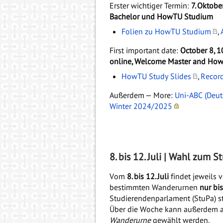
Erster wichtiger Termin:
7. Oktobe
Bachelor und HowTU Studium
Folien zu HowTU Studium
,
First important date:
October 8, 10
online, Welcome Master and Ho
HowTU Study Slides
,
Recor
Außerdem —
More
:
Uni-ABC (Deut
Winter 2024/2025
8. bis 12. Juli | Wahl zum
Vom
8. bis 12. Juli
findet jeweils 
bestimmten Wanderurnen
nur bi
Studierendenparlament (StuPa) st
Über die Woche kann außerdem a
Wanderurne
gewählt werden.