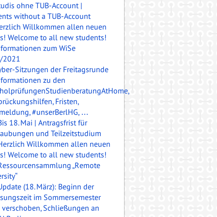
tudis ohne TUB-Account |
ents without a TUB-Account
erzlich Willkommen allen neuen
is!
Welcome to all new students!
nformationen zum WiSe
/2021
yber-Sitzungen der Freitagsrunde
nformationen zu den
holprüfungenStudienberatungAtHome,
rückungshilfen, Fristen,
meldung, #unserBerlHG, …
Bis 18. Mai | Antragsfrist für
laubungen und Teilzeitstudium
Herzlich Willkommen allen neuen
is!
Welcome to all new students!
Ressourcensammlung „Remote
rsity“
Update (18. März): Beginn der
esungszeit im Sommersemester
 verschoben, Schließungen an