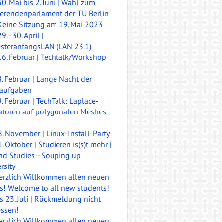
30. Mai bis 2. Juni | Wahl zum
ierendenparlament der TU Berlin
Keine Sitzung am 19. Mai 2023
29.–30. April |
steranfangsLAN (LAN 23.1)
16. Februar | Techtalk/Workshop
8. Februar | Lange Nacht der
aufgaben
9. Februar | TechTalk: Laplace-
atoren auf polygonalen Meshes
8. November | Linux-Install-Party
. Oktober | Studieren is(s)t mehr |
nd Studies—Souping up
rsity
erzlich Willkommen allen neuen
is!
Welcome to all new students!
is 23. Juli | Rückmeldung nicht
essen!
erzlich Willkommen allen neuen