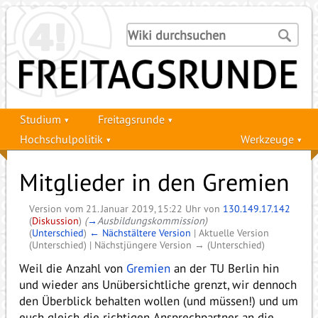
Studium
Freitagsrunde
Hochschulpolitik
Werkzeuge
Mitglieder in den Gremien
Version vom 21. Januar 2019, 15:22 Uhr von
130.149.17.142
(
Diskussion
)
(
→
Ausbildungskommission
)
(
Unterschied
)
← Nächstältere Version
| Aktuelle Version
(Unterschied) | Nächstjüngere Version → (Unterschied)
Weil die Anzahl von
Gremien
an der TU Berlin hin
und wieder ans Unübersichtliche grenzt, wir dennoch
den Überblick behalten wollen (und müssen!) und um
euch gleich die richtigen Ansprechpartner an die