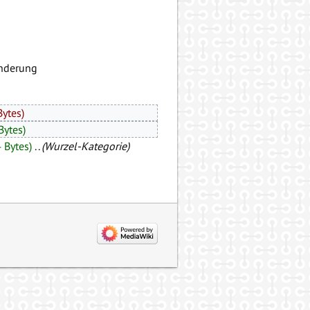
Änderung
Bytes)
Bytes)
 Bytes)
‎
. .
(Wurzel-Kategorie)