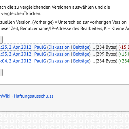
ach die zu vergleichenden Versionen auswählen und die
vergleichen“ klicken.
ktuellen Version, (Vorherige) = Unterschied zur vorherigen Version
ieser Zeit, Benutzername/IP-Adresse des Bearbeiters, K = Kleine 
:25, 2. Apr. 2012
‎
PaulG
(
Diskussion
|
Beiträge
)
‎
. .
(284 Bytes)
(-15 
:53, 2. Apr. 2012
‎
PaulG
(
Diskussion
|
Beiträge
)
‎
. .
(299 Bytes)
(+15 
:04, 2. Apr. 2012
‎
PaulG
(
Diskussion
|
Beiträge
)
‎
. .
(284 Bytes)
(+284
nWiki
Haftungsausschluss