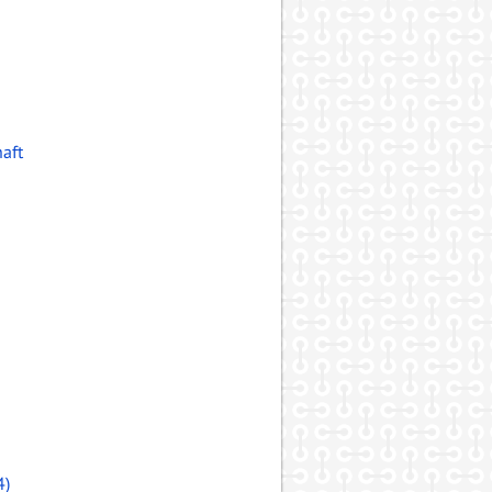
aft
4)