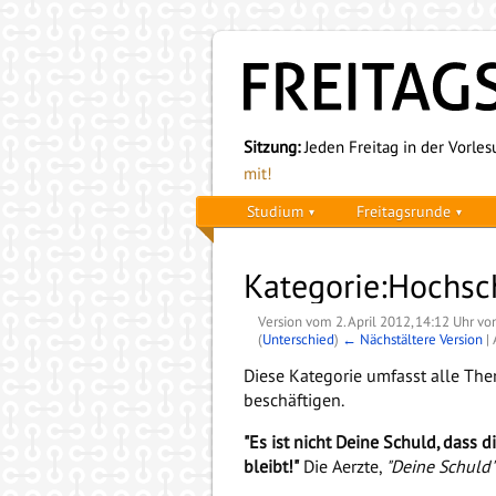
Sitzung:
Jeden Freitag in der Vorlesu
mit!
Studium
Freitagsrunde
Kategorie:Hochsch
Version vom 2. April 2012, 14:12 Uhr v
(
Unterschied
)
← Nächstältere Version
| 
Diese Kategorie umfasst alle The
beschäftigen.
"Es ist nicht Deine Schuld, dass di
bleibt!"
Die Aerzte,
"Deine Schuld"